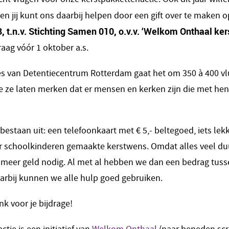
en jij kunt ons daarbij helpen door een gift over te maken 
 t.n.v. Stichting Samen 010, o.v.v. ‘Welkom Onthaal ker
raag vóór 1 oktober a.s.
s van Detentiecentrum Rotterdam gaat het om 350 à 400 vlu
e ze laten merken dat er mensen en kerken zijn die met h
estaan uit: een telefoonkaart met € 5,- beltegoed, iets lekk
r schoolkinderen gemaakte kerstwens. Omdat alles veel du
 meer geld nodig. Al met al hebben we dan een bedrag tusse
aarbij kunnen we alle hulp goed gebruiken.
nk voor je bijdrage!