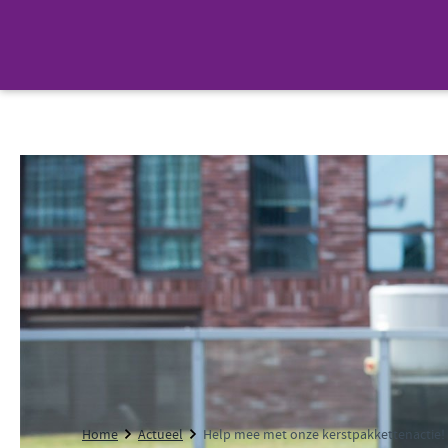
Home
Actueel
Help mee met onze kerstpakkettenactie!