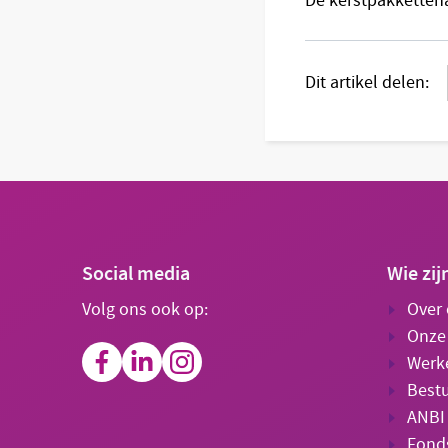
De kerstpakkettenac
Dit artikel delen:
Social media
Wie zij
Volg ons ook op:
Over
Onze
Werke
Best
ANBI 
Fond