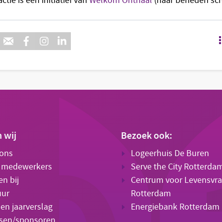
tie is een initiatief van
Welkom Onthaal
(naar beneden scr
n wij
Bezoek ook:
 ons
Logeerhuis De Buren
 medewerkers
Serve the City Rotterda
n bij
Centrum voor Levensvr
uur
Rotterdam
en jaarverslag
Energiebank Rotterdam
sen/sponsoren