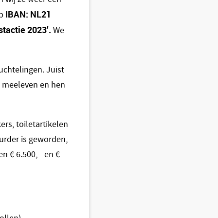
IBAN: NL21
op
stactie 2023’.
We
chtelingen. Juist
en meeleven en hen
ers, toiletartikelen
urder is geworden,
n € 6.500,- en €