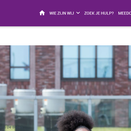
HOME
WIE ZIJN WIJ
ZOEK JE HULP?
MEED
huis De Buren