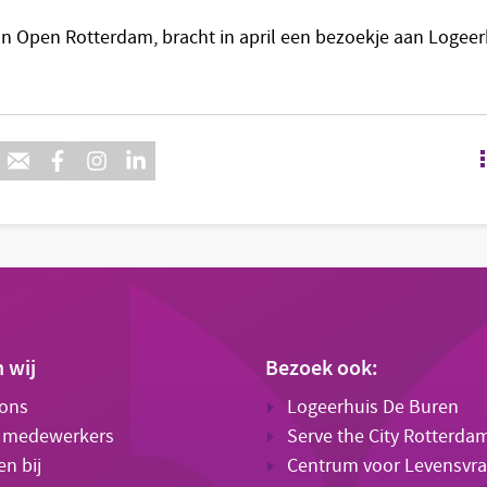
an Open Rotterdam, bracht in april een bezoekje aan Logee
n wij
Bezoek ook:
 ons
Logeerhuis De Buren
 medewerkers
Serve the City Rotterda
n bij
Centrum voor Levensvr