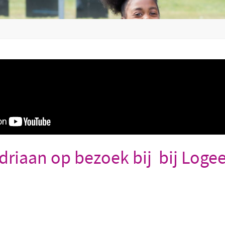
driaan op bezoek bij bij Loge