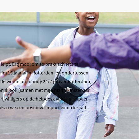
Helpt. Erg mooi om zo praktisch iets te
uim 15 jaar al in Rotterdam en ondertussen
n de wooncommunity 24/7 prayer Rotterdam,
en ik ook (samen met mijn man) kunstenaar
rijwilligers op de helpdesk van HipHelpt en
ken we een positieve impact voor de stad .