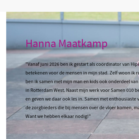
Hanna Maatkamp
"Vanaf juni 2026 ben ik gestart als coördinator van Hip
betekenen voor de mensen in mijn stad. Zelf woon ik r
ben ik samen met mijn man en kids ook onderdeel va
in Rotterdam West. Naast mijn werk voor Samen 010 b
en geven we daar ook les in. Samen met enthousiaste v
de zorgbieders die bij mensen over de vloer komen, ma
Want we hebben elkaar nodig!"