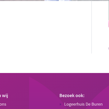
n wij
Bezoek ook:
 ons
Logeerhuis De Buren